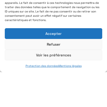
& HP
appareils. Le fait de consentir à ces technologies nous permettra de
traiter des données telles que le comportement de navigation ou les
ID uniques sur ce site. Le fait de ne pas consentir ou de retirer son
Heliaq & HP ont le plaisir de vous convier à
consentement peut avoir un effet négatif sur certaines
un afterwork autour de la cybersécurité le
caractéristiques et fonctions.
mardi 13 octobre à partir de 16h.
Accepter
En savoir plus
Refuser
Voir les préférences
Protection des données
Mentions légales
Construire un environnement