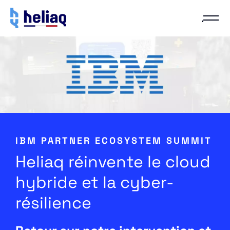
IBM PARTNER ECOSYSTEM SUMMIT
Heliaq réinvente le cloud
hybride et la cyber-
résilience