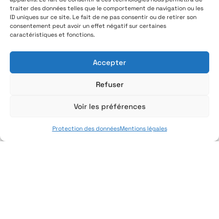
traiter des données telles que le comportement de navigation ou les
ID uniques sur ce site. Le fait de ne pas consentir ou de retirer son
consentement peut avoir un effet négatif sur certaines
caractéristiques et fonctions.
Accepter
Refuser
Voir les préférences
Protection des données
Mentions légales
Le stockage devient
un acteur cyber
C’est le message fort porté par notre
Directeur Général Délégué. Le stockage
n’est plus une brique passive. Il devient