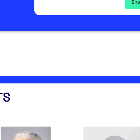
Env
TS