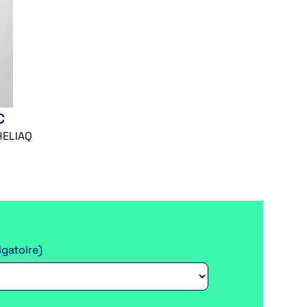
C
HELIAQ
igatoire)