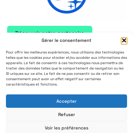
Découvrir notre partenaire
Gérer le consentement
Pour offrir les meilleures expériences, nous utilisons des technologies
telles que les cookies pour stocker et/ou accéder aux informations des
appareils. Le fait de consentir à ces technologies nous permettra de
ACTUALITÉS
traiter des données telles que le comportement de navigation ou les
ID uniques sur ce site. Le fait de ne pas consentir ou de retirer son
consentement peut avoir un effet négatif sur certaines
Découvrez nos actualités
caractéristiques et fonctions.
Accepter
Articles, nouveautés, événements, conseils... Ne
manquez rien de l'actualité IT !
Refuser
Toutes nos actualités
Voir les préférences