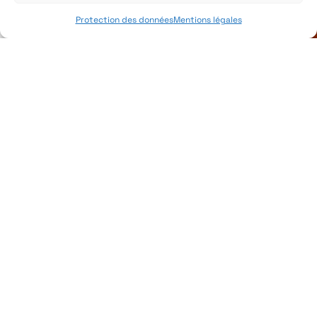
Protection des données
Mentions légales
Cap sur l’avenir avec Heliaq
Heliaq & HP ont le plaisir de vous convier à
un afterwork autour de la cybersécurité et
le jeudi 8 octobre.
En savoir plus