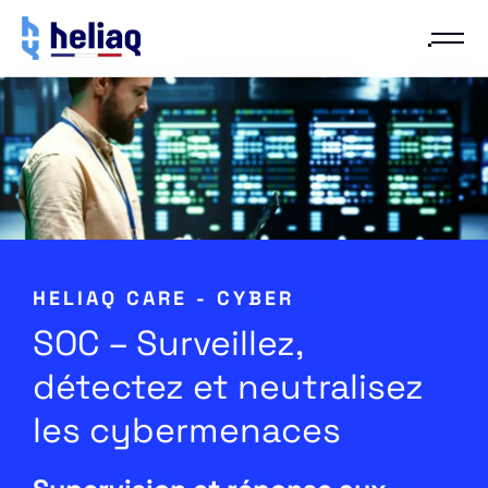
HELIAQ CARE - CYBER
SOC – Surveillez,
détectez et neutralisez
les cybermenaces