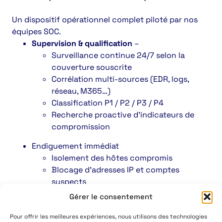
Un dispositif opérationnel complet piloté par nos
équipes SOC.
Supervision & qualification
–
Surveillance continue 24/7 selon la
couverture souscrite
Corrélation multi-sources (EDR, logs,
réseau, M365…)
Classification P1 / P2 / P3 / P4
Recherche proactive d’indicateurs de
compromission
Endiguement immédiat
Isolement des hôtes compromis
Blocage d’adresses IP et comptes
suspects
Interruption des processus
Gérer le consentement
Application des scénarios validés en
phase d’initialisation
Pour offrir les meilleures expériences, nous utilisons des technologies