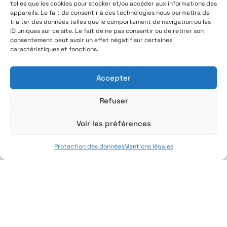
telles que les cookies pour stocker et/ou accéder aux informations des
appareils. Le fait de consentir à ces technologies nous permettra de
Remédiation opérée
traiter des données telles que le comportement de navigation ou les
Suppression des malwares
ID uniques sur ce site. Le fait de ne pas consentir ou de retirer son
Réinitialisation des accès compromis
consentement peut avoir un effet négatif sur certaines
caractéristiques et fonctions.
Application des correctifs de sécurité
Accompagnement à la restauration des
systèmes
Accepter
Pilotage & gouvernance
Refuser
Responsable Opérationnel de la Sécurité
(ROS)
Voir les préférences
Comités mensuels ou trimestriels
Reporting KPI & suivi des incidents
Protection des données
Mentions légales
Amélioration continue des règles et
scénarios